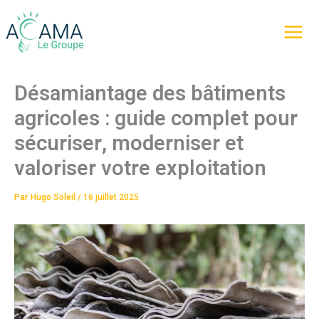
Aller
au
contenu
Désamiantage des bâtiments
agricoles : guide complet pour
sécuriser, moderniser et
valoriser votre exploitation
Par
Hugo Soleil
/
16 juillet 2025