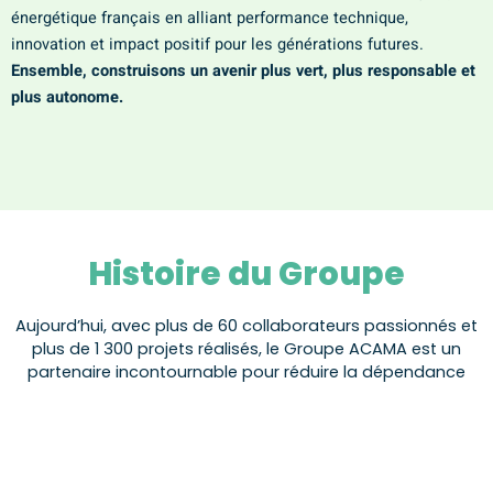
énergétique français en alliant performance technique,
innovation et impact positif pour les générations futures.
Ensemble, construisons un avenir plus vert, plus responsable et
plus autonome.
Histoire du Groupe
Aujourd’hui, avec plus de 60 collaborateurs passionnés et
plus de 1 300 projets réalisés, le Groupe ACAMA est un
partenaire incontournable pour réduire la dépendance
énergétique tout en valorisant des surfaces existantes
comme les toitures. Nos réalisations génèrent chaque
année l’équivalent de la consommation énergétique de
plus de 10 000 foyers, tout en réduisant des milliers de
tonnes de CO₂. Ensemble, nous bâtissons un avenir plus