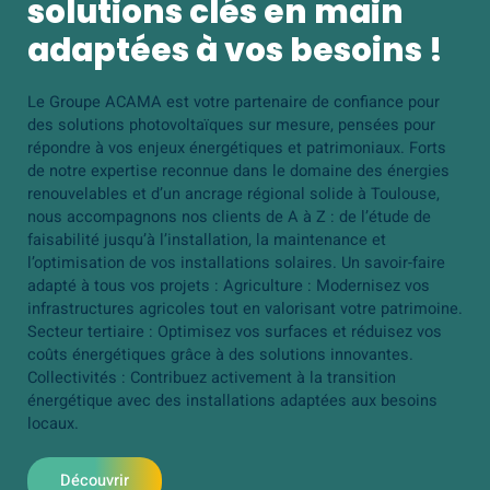
solutions clés en main
adaptées à vos besoins !
Le Groupe ACAMA est votre partenaire de confiance pour
des solutions photovoltaïques sur mesure, pensées pour
répondre à vos enjeux énergétiques et patrimoniaux. Forts
de notre expertise reconnue dans le domaine des énergies
renouvelables et d’un ancrage régional solide à Toulouse,
nous accompagnons nos clients de A à Z : de l’étude de
faisabilité jusqu’à l’installation, la maintenance et
l’optimisation de vos installations solaires. Un savoir-faire
adapté à tous vos projets : Agriculture : Modernisez vos
infrastructures agricoles tout en valorisant votre patrimoine.
Secteur tertiaire : Optimisez vos surfaces et réduisez vos
coûts énergétiques grâce à des solutions innovantes.
Collectivités : Contribuez activement à la transition
énergétique avec des installations adaptées aux besoins
locaux.
Découvrir