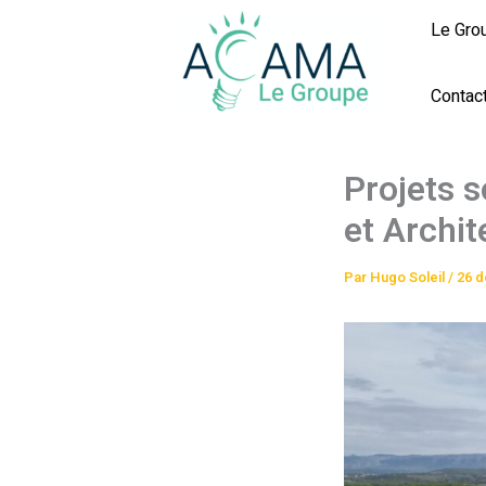
Aller
Le Gro
au
contenu
Contac
Projets s
et Archit
Par
Hugo Soleil
/
26 