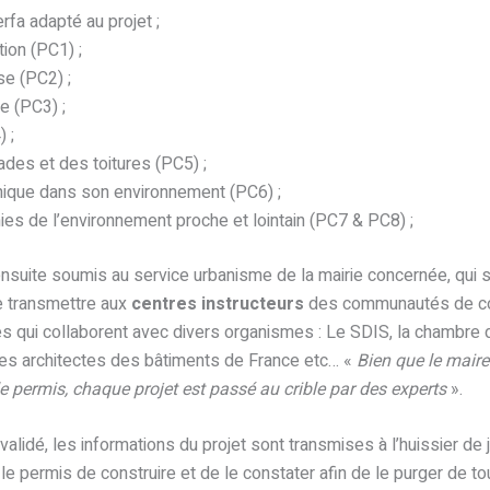
rfa adapté au projet ;
tion (PC1) ;
e (PC2) ;
e (PC3) ;
 ;
ades et des toitures (PC5) ;
phique dans son environnement (PC6) ;
es de l’environnement proche et lointain (PC7 & PC8) ;
suite soumis au service urbanisme de la mairie concernée, qui s
 le transmettre aux
centres instructeurs
des communautés de c
 qui collaborent avec divers organismes : Le SDIS, la chambre d’
 les architectes des bâtiments de France etc… «
Bien que le maire 
le permis, chaque projet est passé au crible par des experts
».
validé, les informations du projet sont transmises à l’huissier de 
 le permis de construire et de le constater afin de le purger de to