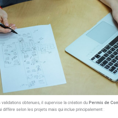
 validations obtenues, il supervise la création du
Permis de Con
 diffère selon les projets mais qui inclue principalement :