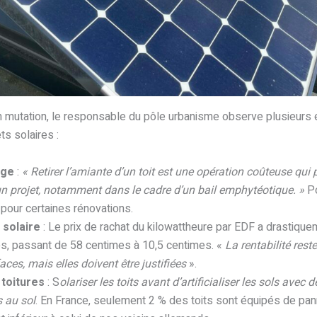
 mutation, le responsable du pôle urbanisme observe plusieurs 
ts solaires :
age
:
« Retirer l’amiante d’un toit est une opération coûteuse qu
’un projet, notamment dans le cadre d’un bail emphytéotique. »
Po
pour certaines rénovations.
 solaire
: Le prix de rachat du kilowattheure par EDF a drastiqu
s, passant de 58 centimes à 10,5 centimes. «
La rentabilité rest
ces, mais elles doivent être justifiées
».
 toitures
: S
olariser les toits avant d’artificialiser les sols avec 
 au sol
. En France, seulement 2 % des toits sont équipés de pan