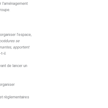
ur l’aménagement
Groupe.
’organiser l’espace,
rocédures se
gnantes, apportent
t-il.
ant de lancer un
 organiser
s et règlementaires